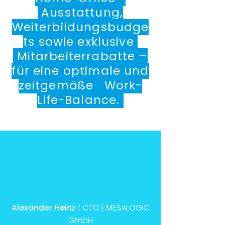
Ausstattung,
Weiterbildungsbudge
ts sowie exklusive
Mitarbeiterrabatte –
für eine optimale und
zeitgemäße Work-
Life-Balance.
Alexander Heinz
| CTO | MESALOGIC
GmbH