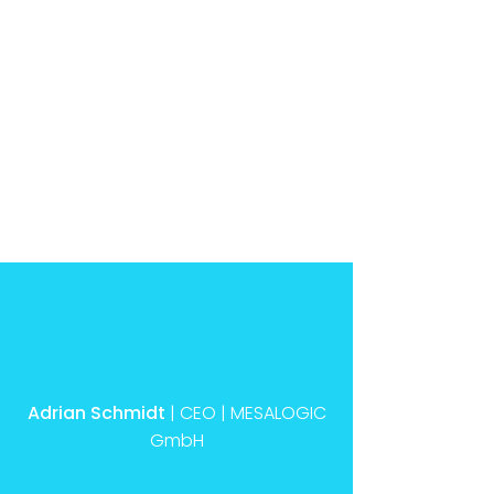
Adrian Schmidt
| CEO | MESALOGIC
GmbH